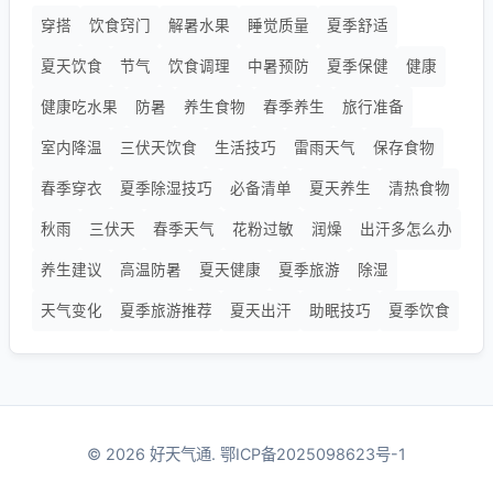
穿搭
饮食窍门
解暑水果
睡觉质量
夏季舒适
夏天饮食
节气
饮食调理
中暑预防
夏季保健
健康
健康吃水果
防暑
养生食物
春季养生
旅行准备
室内降温
三伏天饮食
生活技巧
雷雨天气
保存食物
春季穿衣
夏季除湿技巧
必备清单
夏天养生
清热食物
秋雨
三伏天
春季天气
花粉过敏
润燥
出汗多怎么办
养生建议
高温防暑
夏天健康
夏季旅游
除湿
天气变化
夏季旅游推荐
夏天出汗
助眠技巧
夏季饮食
© 2026 好天气通.
鄂ICP备2025098623号-1