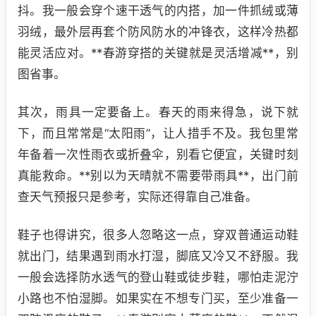
抖。我一般会穿个速干透气的内搭，加一件抓绒或薄
羽绒，最外层再套个防风防水的冲锋衣，这样冷热都
能灵活应对。**春游穿搭的关键就是灵活增减**，别
图省事。
其次，雨具一定要备上。春天的雨来得急，说下就
下，而且常常是“太阳雨”，让人措手不及。我包里常
年备着一次性雨衣或折叠伞，别看它便宜，关键时刻
真能救命。**别以为天晴就不需要带雨具**，出门前
查天气预报只是参考，实际还得靠自己准备。
鞋子也得讲究，很多人忽略这一点，穿双普通运动鞋
就出门，结果遇到雨水打湿，脚底又冷又不舒服。我
一般会选择防水透气的登山鞋或徒步鞋，哪怕走泥泞
小路也不怕湿脚。如果实在不想专门买，至少准备一