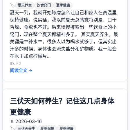
🏷️
夏天养生
饮食窍门
夏季健康
夏天一到，我就开始琢磨怎么让自己和家人在高温里
保持健康。说实话，我以前夏天总感觉特别累，口干
舌燥，食欲也不好。后来慢慢摸索出一些饮食上的小
窍门，现在整个夏天都精神多了。 其实夏天养生，最
关键是**补水**。很多人以为喝水就够了，但其实出
汗多的时候，身体也会流失盐分和矿物质。我一般会
在水里加点柠檬片...
ID: 52
阅读全文 →
三伏天如何养生？记住这几点身体
更健康
♗ 2026-03-16
🏷️
三伏天养生
夏季保健
夏季健康