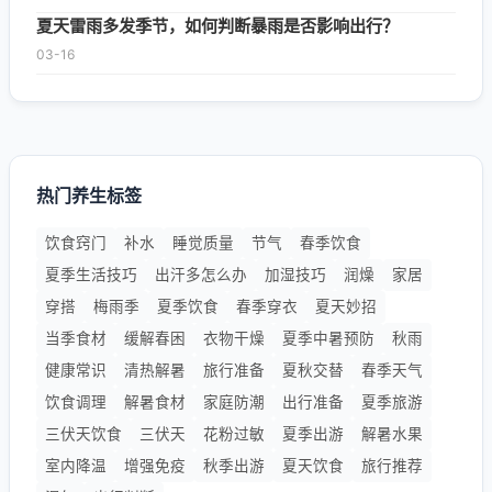
夏天雷雨多发季节，如何判断暴雨是否影响出行？
03-16
热门养生标签
饮食窍门
补水
睡觉质量
节气
春季饮食
夏季生活技巧
出汗多怎么办
加湿技巧
润燥
家居
穿搭
梅雨季
夏季饮食
春季穿衣
夏天妙招
当季食材
缓解春困
衣物干燥
夏季中暑预防
秋雨
健康常识
清热解暑
旅行准备
夏秋交替
春季天气
饮食调理
解暑食材
家庭防潮
出行准备
夏季旅游
三伏天饮食
三伏天
花粉过敏
夏季出游
解暑水果
室内降温
增强免疫
秋季出游
夏天饮食
旅行推荐