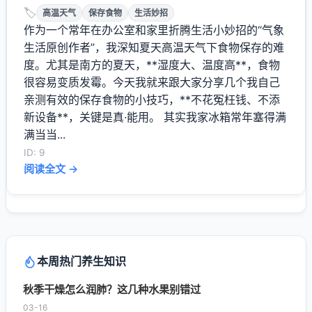
🏷️
高温天气
保存食物
生活妙招
作为一个常年在办公室和家里折腾生活小妙招的“气象
生活原创作者”，我深知夏天高温天气下食物保存的难
度。尤其是南方的夏天，**湿度大、温度高**，食物
很容易变质发霉。今天我就来跟大家分享几个我自己
亲测有效的保存食物的小技巧，**不花冤枉钱、不添
新设备**，关键是真·能用。 其实我家冰箱常年塞得满
满当当...
ID: 9
阅读全文 →
本周热门养生知识
秋季干燥怎么润肺？这几种水果别错过
03-16