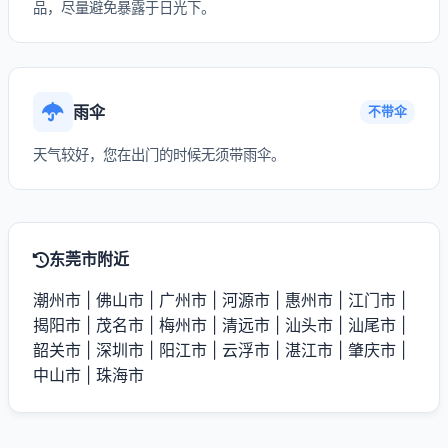
品，尽量避免暴露于日光下。
雨伞
不带伞
天气较好，您在出门的时候无须带雨伞。
东莞市附近
潮州市
|
佛山市
|
广州市
|
河源市
|
惠州市
|
江门市
|
揭阳市
|
茂名市
|
梅州市
|
清远市
|
汕头市
|
汕尾市
|
韶关市
|
深圳市
|
阳江市
|
云浮市
|
湛江市
|
肇庆市
|
中山市
|
珠海市