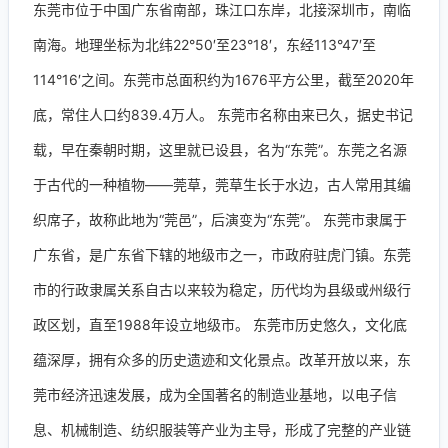
东莞市位于中国广东省南部，珠江口东岸，北接深圳市，南临
南海。地理坐标为北纬22°50′至23°18′，东经113°47′至
114°16′之间。东莞市总面积约为1676平方公里，截至2020年
底，常住人口约839.4万人。 东莞市名称由来已久，据史书记
载，早在秦朝时期，这里就已设县，名为“东莞”。东莞之名源
于古代的一种植物——莞草，莞草生长于水边，古人常用其编
织席子，故称此地为“莞邑”，后演变为“东莞”。 东莞市隶属于
广东省，是广东省下辖的地级市之一，市政府驻虎门镇。东莞
市的行政隶属关系自古以来较为稳定，历代均为县级或州级行
政区划，直至1988年设立地级市。 东莞市历史悠久，文化底
蕴深厚，拥有众多的历史遗迹和文化景点。改革开放以来，东
莞市经济迅速发展，成为全国著名的制造业基地，以电子信
息、机械制造、纺织服装等产业为主导，形成了完整的产业链